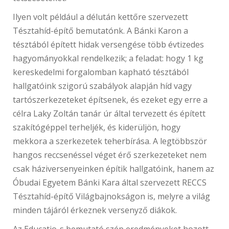
Ilyen volt például a délután kettőre szervezett
Tésztahíd-építő bemutatónk. A Bánki Karon a
tésztából épített hidak versengése több évtizedes
hagyományokkal rendelkezik; a feladat: hogy 1 kg
kereskedelmi forgalomban kapható tésztából
hallgatóink szigorú szabályok alapján híd vagy
tartószerkezeteket építsenek, és ezeket egy erre a
célra Laky Zoltán tanár úr által tervezett és épített
szakítógéppel terheljék, és kiderüljön, hogy
mekkora a szerkezetek teherbírása. A legtöbbször
hangos reccsenéssel véget érő szerkezeteket nem
csak háziversenyeinken építik hallgatóink, hanem az
Óbudai Egyetem Bánki Kara által szervezett RECCS
Tésztahíd-építő Világbajnokságon is, melyre a világ
minden tájáról érkeznek versenyző diákok.
Az Educatio-s bemutató szép eredményeket hozott,