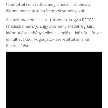
tekintettel nem tudtuk megrendezni, és emiatt
élőben nem volt lehetőségünk versenyezni.
Azt azonban nem szerettük volna, hogy a RECCS
feledésbe merüljön, így a verseny eredetileg kiírt
időpontjára néhány kellemes emléket idéztünk fel az
elmúlt évekből. Fogadjátok szeretettel eme kis
összeállítást.