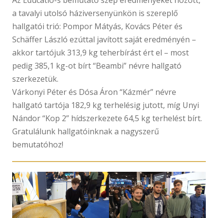
a tavalyi utolsó háziversenyünkön is szereplő
hallgatói trió: Pompor Mátyás, Kovács Péter és
Schäffer László ezúttal javított saját eredményén –
akkor tartójuk 313,9 kg teherbírást ért el – most
pedig 385,1 kg-ot bírt “Beambi” névre hallgató
szerkezetük.
Várkonyi Péter és Dósa Áron “Kázmér” névre
hallgató tartója 182,9 kg terhelésig jutott, míg Unyi
Nándor “Kop 2” hídszerkezete 64,5 kg terhelést bírt.
Gratulálunk hallgatóinknak a nagyszerű
bemutatóhoz!